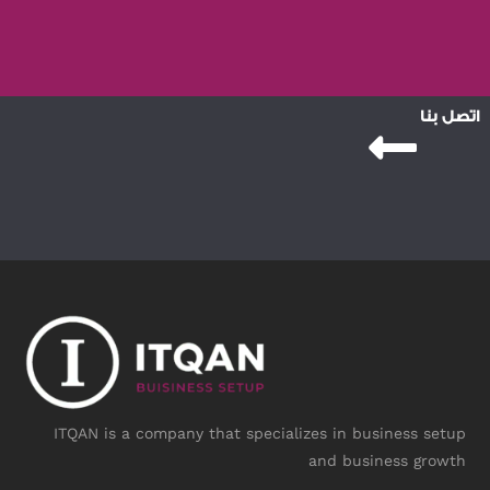
اتصل بنا
ITQAN is a company that specializes in business setup
and business growth
Instagram
Linkedin-
Twitter
Face