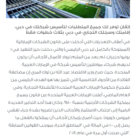
إتقان توفر لك جميع المتطلبات لتأسيس شركتك في دبي،
إقامتك وسجلك التجاري في دبي بثلاث خطوات فقط
في أعقاب التعديلات التي أدخلت على قانون الشركات الإماراتية
(المملوكة بالكامل لبر دبي الرئيسي) والتي دخلت حيز التنفيذ في 1
يونيو/حزيران، لم يعد من الملزم لرواد الأعمال الأجانب أن يكون
لديهم شركاء مواطنين لتأسيس شركة في الإمارات العربية
المتحدة. حيث صرح وزير الاقتصاد عبد الله بن توك المري إن مضاعفة
الفائدة من الأجواء التنافسية التي تتميز بها هو الهدف الرئيسي من
تشجيع حكومة الإمارات العربية المتحدة للأنشطة التجارية. وفي
العام الماضي، أعلنت الإمارات العربية المتحدة عن قانون يسمح
بملكية الشركات الأجنبية بنسبة 100%. وكان هذا أحد التدابير العديدة
الرامية إلى اجتذاب الاستثمار والأجانب الذين تضرروا بشدة جراء تفشي
فيروس كورونا. حيث أًصبح بإمكان لأجانب أن يمتلكوا بالفعل ما
يصل إلى 100 في المائة في “المناطق الحرة، بموجب القوانين السابقة
التي صدرت أول مرة في عام 2018”.