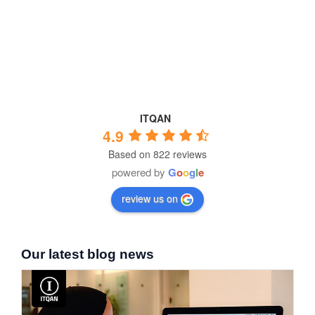
ITQAN
4.9
Based on 822 reviews
powered by
G
o
o
g
l
e
review us on
Our latest blog news