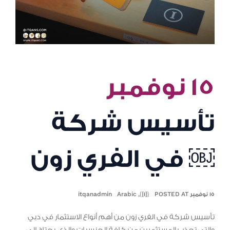
١٥ نوفمبر
تأسيس شركة
في الفري زون ￼
١٥ نوفمبر POSTED AT
{[1]}
,
Arabic
itqanadmin
تأسيس شركة في الفري زون من أهم أنواع الاستثمار في دبي
والتي تجذب المستثمرين من كافة الجنسيات والذي يحتاج إلى