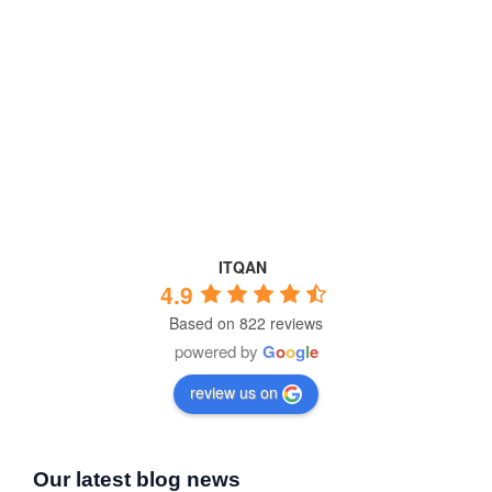
ITQAN
4.9
Based on 822 reviews
powered by
G
o
o
g
l
e
review us on
Our latest blog news